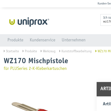
Kunden-Se
Ich s
Produkte
Kundenservice
Unternehmen
Startseite
Produkte
Werkzeug
Kunststoffbearbeitung
WZ170 Mis
WZ170 Mischpistole
für PLUSeries 2-K-Kleberkartuschen
ART
Arti