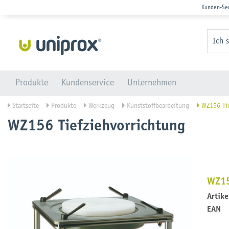
Kunden-Se
Ich 
Produkte
Kundenservice
Unternehmen
Startseite
Produkte
Werkzeug
Kunststoffbearbeitung
WZ156 Tie
WZ156 Tiefziehvorrichtung
WZ15
Artik
EAN