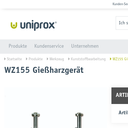
Kunden-Se
Ich 
Produkte
Kundenservice
Unternehmen
Startseite
Produkte
Werkzeug
Kunststoffbearbeitung
WZ155 Gie
WZ155 Gießharzgerät
ART
Arti