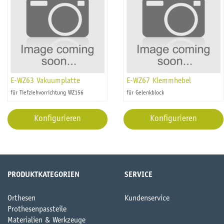
E-WZ63 Vakuumplatte
E-WZ67 Klemmhebel
für Tiefziehvorrichtung WZ156
für Gelenkblock
Konfigurieren
Konfigurieren
PRODUKTKATEGORIEN
SERVICE
Orthesen
Kundenservice
Prothesenpassteile
Materialien & Werkzeuge