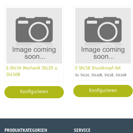
E-ShL56 Mechanik ShL20 u.
E-ShL58 Druckknopf-Set
ShL50B
für ShL20, ShL40B, ShL5B, ShL50B
Konfigurieren
Konfigurieren
PRODUKTKATEGORIEN
SERVICE