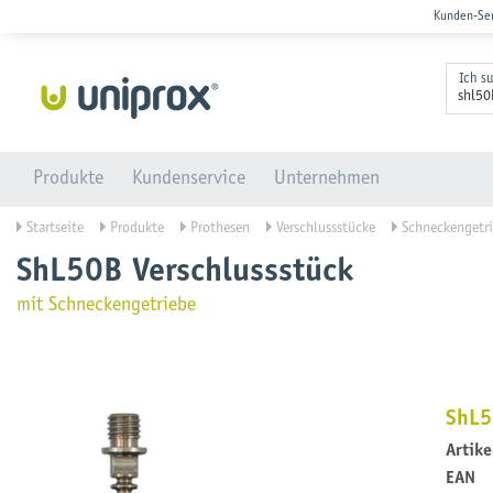
Kunden-Se
Ich s
Produkte
Kundenservice
Unternehmen
Startseite
Produkte
Prothesen
Verschlussstücke
Schneckengetr
ShL50B Verschlussstück
mit Schneckengetriebe
ShL5
Artik
EAN