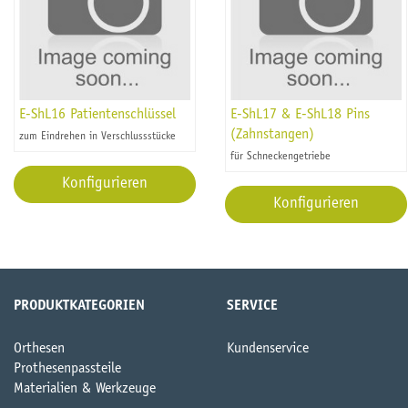
E-ShL16 Patientenschlüssel
E-ShL17 & E-ShL18 Pins
(Zahnstangen)
zum Eindrehen in Verschlussstücke
für Schneckengetriebe
Konfigurieren
Konfigurieren
PRODUKTKATEGORIEN
SERVICE
Orthesen
Kundenservice
Prothesenpassteile
Materialien & Werkzeuge