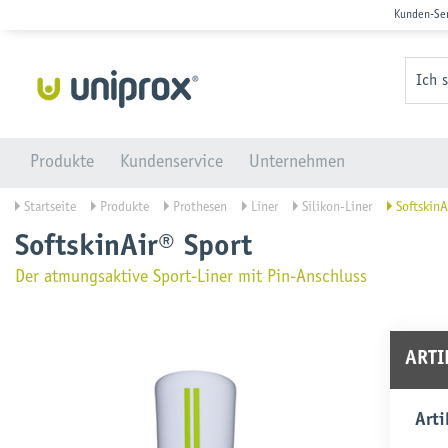
Kunden-Se
Ich 
Produkte
Kundenservice
Unternehmen
Startseite
Produkte
Prothesen
Liner
Silikon-Liner
SoftskinA
SoftskinAir® Sport
Der atmungsaktive Sport-Liner mit Pin-Anschluss
ART
Arti