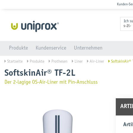
Kunden-Se
Ich s
Produkte
Kundenservice
Unternehmen
Startseite
Produkte
Prothesen
Liner
Air-Liner
SoftskinAir® 
SoftskinAir® TF-2L
Der 2-lagige OS-Air-Liner mit Pin-Anschluss
ART
Arti