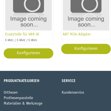
Ersatzteile für VA9-Al
A87 M36-Adapter
E-VA01 / E-VA02 / E-VA03
Konfigurieren
Konfigurieren
PRODUKTKATEGORIEN
SERVICE
Orthesen
Kundenservice
Prothesenpassteile
Materialien & Werkzeuge