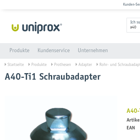
Kunden-Se
Ich s
Produkte
Kundenservice
Unternehmen
Startseite
Produkte
Prothesen
Adapter
Rohr- und Schraubadap
A40-Ti1 Schraubadapter
A40-
Artik
EAN