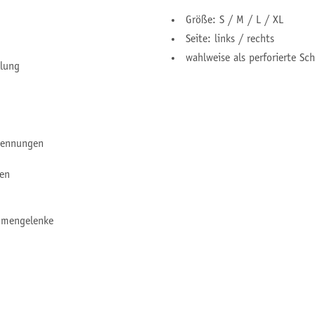
Größe: S / M / L / XL
Seite: links / rechts
wahlweise als perforierte Sch
llung
brennungen
fen
aumengelenke