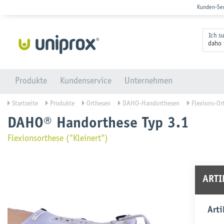
Kunden-Se
Ich s
Produkte
Kundenservice
Unternehmen
Startseite
Produkte
Orthesen
DAHO-Handorthesen
Flexions-Or
DAHO® Handorthese Typ 3.1
Flexionsorthese ("Kleinert")
ART
Arti