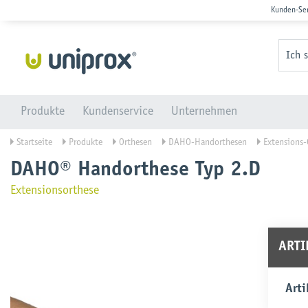
Kunden-Se
Ich 
Produkte
Kundenservice
Unternehmen
Startseite
Produkte
Orthesen
DAHO-Handorthesen
Extensions-
DAHO® Handorthese Typ 2.D
Extensionsorthese
ART
Arti