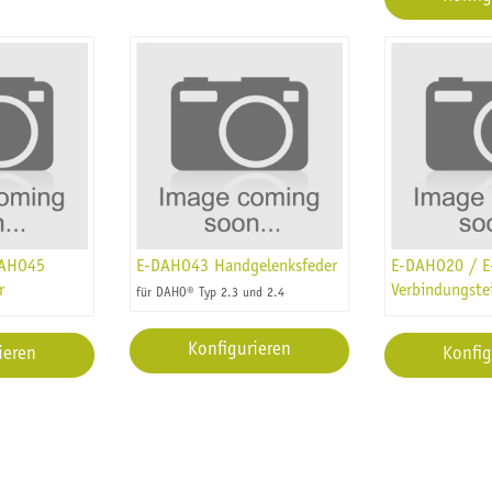
DAHO45
E-DAHO43 Handgelenksfeder
E-DAHO20 / 
r
Verbindungstei
für DAHO® Typ 2.3 und 2.4
Konfigurieren
ieren
Konfig