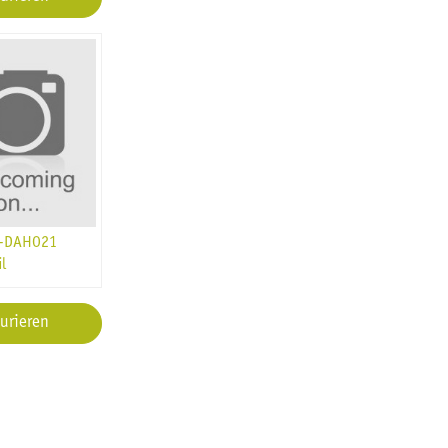
E-DAHO21
l
urieren