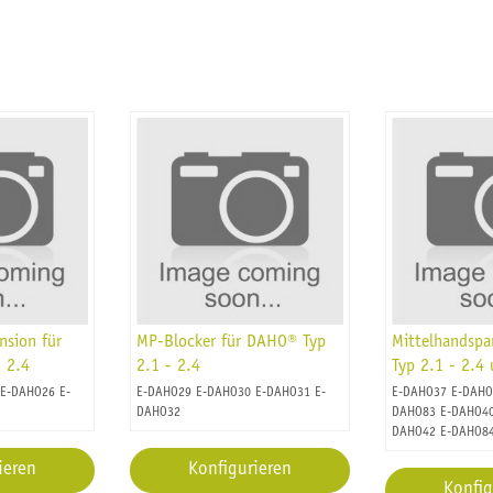
nsion für
MP-Blocker für DAHO® Typ
Mittelhandsp
 2.4
2.1 - 2.4
Typ 2.1 - 2.4
E-DAHO26 E-
E-DAHO29 E-DAHO30 E-DAHO31 E-
E-DAHO37 E-DAHO
DAHO32
DAHO83 E-DAHO40
DAHO42 E-DAHO8
ieren
Konfigurieren
Konfig