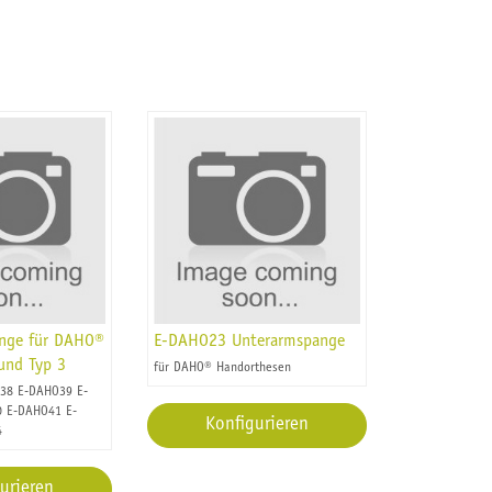
ange für DAHO®
E-DAHO23 Unterarmspange
 und Typ 3
für DAHO® Handorthesen
38 E-DAHO39 E-
 E-DAHO41 E-
Konfigurieren
4
urieren