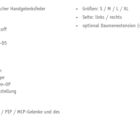
cher Handgelenksfeder
Größen: S / M / L / XL
Seite: links / rechts
optional Daumenextension (s
toff
2-D5
n
ger
en-OP
stellung
P / PIP / MCP-Gelenke und des