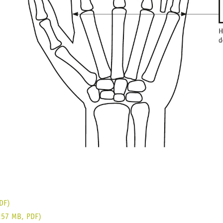
DF
)
0,57 MB,
PDF
)