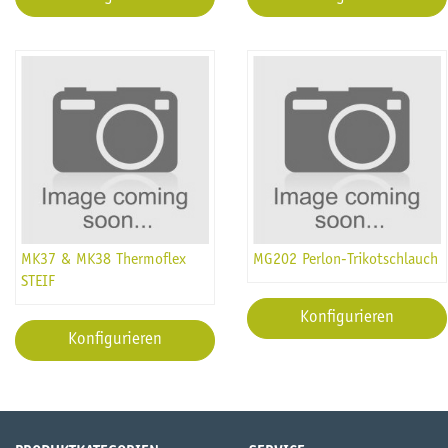
MK37 & MK38 Thermoflex
MG202 Perlon-Trikotschlauch
STEIF
Konfigurieren
Konfigurieren